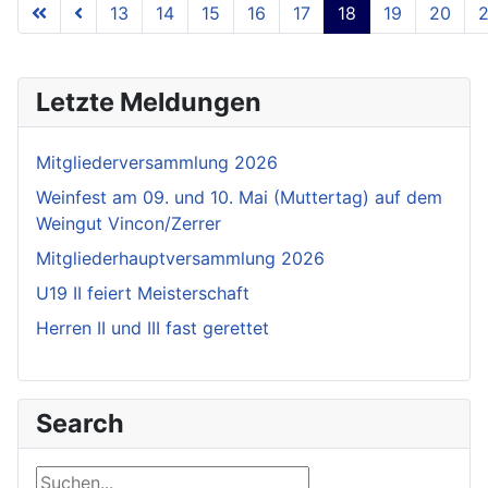
13
14
15
16
17
18
19
20
2
Letzte Meldungen
Mitgliederversammlung 2026
Weinfest am 09. und 10. Mai (Muttertag) auf dem
Weingut Vincon/Zerrer
Mitgliederhauptversammlung 2026
U19 II feiert Meisterschaft
Herren II und III fast gerettet
Search
Suchen...