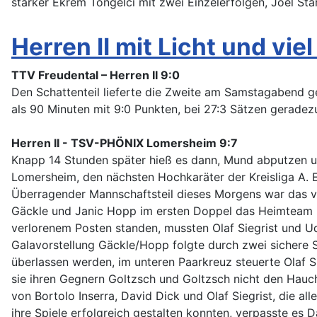
starker Ekrem Töngelci mit zwei Einzelerfolgen, Joel Sta
Herren II mit Licht und vie
TTV Freudental – Herren II 9:0
Den Schattenteil lieferte die Zweite am Samstagabend g
als 90 Minuten mit 9:0 Punkten, bei 27:3 Sätzen geradez
Herren II - TSV-PHÖNIX Lomersheim 9:7
Knapp 14 Stunden später hieß es dann, Mund abputzen un
Lomersheim, den nächsten Hochkaräter der Kreisliga A. Es
Überragender Mannschaftsteil dieses Morgens war das v
Gäckle und Janic Hopp im ersten Doppel das Heimteam mi
verlorenem Posten standen, mussten Olaf Siegrist und Ud
Galavorstellung Gäckle/Hopp folgte durch zwei sichere 
überlassen werden, im unteren Paarkreuz steuerte Olaf S
sie ihren Gegnern Goltzsch und Goltzsch nicht den Hauch
von Bortolo Inserra, David Dick und Olaf Siegrist, die a
ihre Spiele erfolgreich gestalten konnten, verpasste e