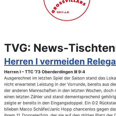
TVG: News-Tischten
Herren I vermeiden Relega
Herren I – TTC '73 Oberderdingen III 9:4
Ausgerechnet im letzten Spiel der Saison stand das Lok
nicht erwartetet Leistung in der Vorrunde, bereits aus d
der anderen Mannschaften in den letzten Wochen, doch 
einen letzten Zähler und stand dementsprechend gehörig
zeigte er bereits in den Eingangsdoppel. Ein 0:2 Rückst
blieben Marco Schäfer/Janic Hopp chancenlos gegen das
ihrem 11. Doppelerfolg, der sie auf den dritten Platz der