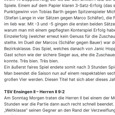
Spiele. Einem auf dem Papier klaren 3-Satz-Erfolg (das 
Punktgewinn von Tobias Barth gegen Spitzenspieler Mich
(Stefan Lange in vier Sätzen gegen Marco Schäfer), die
im lieb war. Mit -3 und -5 gingen die ersten beiden Sätz
warum man mit einem gepflegten Konterspiel Erfolg haben
Einzelerfolg (welcher erneut kein Genuss für die Zuschau
stellte. Im Duell der Marcos (Schäfer gegen Bauer) war 
Bezirksklasse. Das Spiel, welches danach von Janic Hop
Gast schon wie der sichere Sieger aus, ehe die Zuschaue
konnte. Très bien. Très bien.
Ein äußerst faires Spiel endete somit nach 3 Stunden Spi
Man beendet die Saison nun auf einem respektablen sechst
großen Vier werden. Diesen Titel hat sich aber dieses Ja
TSV Ensingen II – Herren II 9:2
Am Sonntag Morgen traten die Herren II bei einem der M
Stunden war die Partie dann auch recht schnell beendet
„Weltklasse“ seinen Gegner an den Rand der Verzweiflun