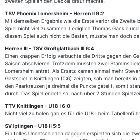
zweiten Spielen den Deckel drauf machte.
TSV Phoenix Lomersheim – Herren II 9:2
Mit demselben Ergebnis wie die Erste verlor die Zweite b
Spiel nicht viel zusammen. Lediglich Thomas Gäckle und 
diesem Spiel auch nicht die Besten, musste man doch das
Herren III – TSV Großglattbach III 6:4
Einen knappen Erfolg verbuchte die Dritte gegen den Gas
Saison absolvieren. Trotzdem mussten zwei Stammspieler
Lomersheim antrat. Als Ersatz kamen einmal mehr Steven
Gastspiel in Knittlingen (0:6) zeigten, sah man bereits i
den Paarkreuzen je dreimal die Punkte geteilt, somit stan
durch. Das Spiel endete so, nach über 2 Stunden Spielzeit
TTV Knittlingen – U18 I 6:0
Nicht viel zu holen gab es für die U18 I beim Tabellenfüh
SV Iptingen – U18 II 5:5
Ein tolles Unentschieden dagegen erspielten sich die zwe