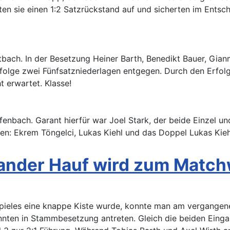
olten sie einen 1:2 Satzrückstand auf und sicherten im Ent
attbach. In der Besetzung Heiner Barth, Benedikt Bauer, Gia
rfolge zwei Fünfsatzniederlagen entgegen. Durch den Erfolg
t erwartet. Klasse!
Diefenbach. Garant hierfür war Joel Stark, der beide Einzel
lten: Ekrem Töngelci, Lukas Kiehl und das Doppel Lukas Kieh
exander Hauf wird zum Matc
s Spieles eine knappe Kiste wurde, konnte man am vergange
onnten in Stammbesetzung antreten. Gleich die beiden Einga