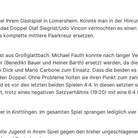
ei Ihrem Gastspiel in Lomersheim. Konnte man in der Hinrun
das Doppel Olaf Siegrist/Udo Vincon vermochten es einen Z
 komplette mittlere Paarkreuz ersetzen.
t aus Großglattbach. Michael Fauth konnte nach langer Ver
 (Benedikt Bauer und Heiner Barth) ersetzt werden, da die
 Dick und Mario Carbone zum Einsatz. Dass die beiden es b
n den Doppel. Ohne Probleme holten sie ihren Punkt zum zwis
d es vor den letzten beiden Spielen 4:4. In diesen setzten s
, trotz eines negativen Satzverhältnis (19:20) mit eine 6:4
rer in Knittlingen. Im gesamten Spiel sprangen lediglich vie
ite Jugend in ihrem Spiel gegen den bisher ungeschlagenen 