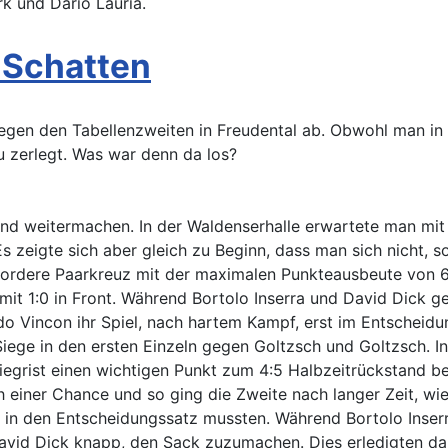
rk und Dario Lauria.
l Schatten
egen den Tabellenzweiten in Freudental ab. Obwohl man in
u zerlegt. Was war denn da los?
d weitermachen. In der Waldenserhalle erwartete man mit 
 zeigte sich aber gleich zu Beginn, dass man sich nicht, s
ordere Paarkreuz mit der maximalen Punkteausbeute von 6
t 1:0 in Front. Während Bortolo Inserra und David Dick g
o Vincon ihr Spiel, nach hartem Kampf, erst im Entscheidu
Siege in den ersten Einzeln gegen Goltzsch und Goltzsch. 
iegrist einen wichtigen Punkt zum 4:5 Halbzeitrückstand be
 einer Chance und so ging die Zweite nach langer Zeit, wie
lle in den Entscheidungssatz mussten. Während Bortolo Inserr
s David Dick knapp, den Sack zuzumachen. Dies erledigten 