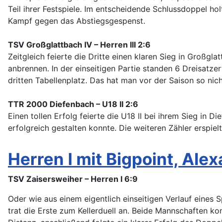
Teil ihrer Festspiele. Im entscheidende Schlussdoppel h
Kampf gegen das Abstiegsgespenst.
TSV Großglattbach IV – Herren III 2:6
Zeitgleich feierte die Dritte einen klaren Sieg in Großgl
anbrennen. In der einseitigen Partie standen 6 Dreisatze
dritten Tabellenplatz. Das hat man vor der Saison so nich
TTR 2000 Diefenbach – U18 II 2:6
Einen tollen Erfolg feierte die U18 II bei ihrem Sieg in 
erfolgreich gestalten konnte. Die weiteren Zähler erspie
Herren I mit Bigpoint, Al
TSV Zaisersweiher – Herren I 6:9
Oder wie aus einem eigentlich einseitigen Verlauf eine
trat die Erste zum Kellerduell an. Beide Mannschaften k