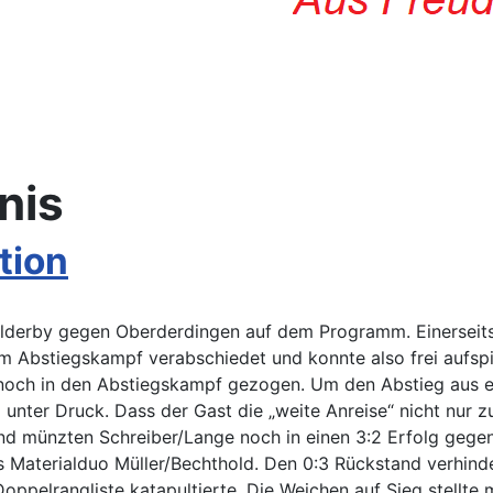
nis
tion
alderby gegen Oberderdingen auf dem Programm. Einerseits 
em Abstiegskampf verabschiedet und konnte also frei aufspi
noch in den Abstiegskampf gezogen. Um den Abstieg aus ei
 unter Druck. Dass der Gast die „weite Anreise“ nicht nur
and münzten Schreiber/Lange noch in einen 3:2 Erfolg gege
 Materialduo Müller/Bechthold. Den 0:3 Rückstand verhind
 Doppelrangliste katapultierte. Die Weichen auf Sieg stellt