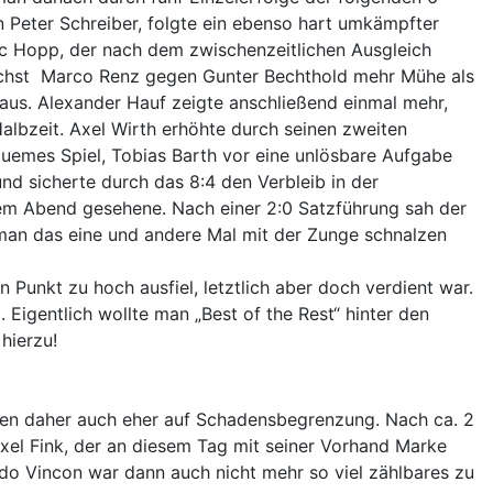
 Peter Schreiber, folgte ein ebenso hart umkämpfter
ic Hopp, der nach dem zwischenzeitlichen Ausgleich
unächst Marco Renz gegen Gunter Bechthold mehr Mühe als
raus. Alexander Hauf zeigte anschließend einmal mehr,
albzeit. Axel Wirth erhöhte durch seinen zweiten
equemes Spiel, Tobias Barth vor eine unlösbare Aufgabe
nd sicherte durch das 8:4 den Verbleib in der
sem Abend gesehene. Nach einer 2:0 Satzführung sah der
 man das eine und andere Mal mit der Zunge schnalzen
 Punkt zu hoch ausfiel, letztlich aber doch verdient war.
 Eigentlich wollte man „Best of the Rest“ hinter den
hierzu!
nden daher auch eher auf Schadensbegrenzung. Nach ca. 2
xel Fink, der an diesem Tag mit seiner Vorhand Marke
do Vincon war dann auch nicht mehr so viel zählbares zu