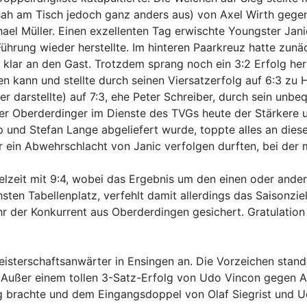
sah am Tisch jedoch ganz anders aus) von Axel Wirth gegen
ael Müller. Einen exzellenten Tag erwischte Youngster Jan
 Führung wieder herstellte. Im hinteren Paarkreuz hatte z
e klar an den Gast. Trotzdem sprang noch ein 3:2 Erfolg he
 kann und stellte durch seinen Viersatzerfolg auf 6:3 zu H
er darstellte) auf 7:3, ehe Peter Schreiber, durch sein unb
der Oberderdinger im Dienste des TVGs heute der Stärkere u
p und Stefan Lange abgeliefert wurde, toppte alles an die
r ein Abwehrschlacht von Janic verfolgen durften, bei der
elzeit mit 9:4, wobei das Ergebnis um den einen oder andern
en Tabellenplatz, verfehlt damit allerdings das Saisonziel.
hr der Konkurrent aus Oberderdingen gesichert. Gratulation 
eisterschaftsanwärter in Ensingen an. Die Vorzeichen sta
. Außer einem tollen 3-Satz-Erfolg von Udo Vincon gegen A
g brachte und dem Eingangsdoppel von Olaf Siegrist und U