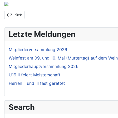
Previous article: Nächste Ausfahrt der E-Bike Gruppe
Zurück
Letzte Meldungen
Mitgliederversammlung 2026
Weinfest am 09. und 10. Mai (Muttertag) auf dem Wein
Mitgliederhauptversammlung 2026
U19 II feiert Meisterschaft
Herren II und III fast gerettet
Search