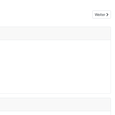
Next articl
Weiter