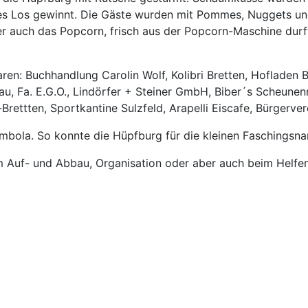
edes Los gewinnt. Die Gäste wurden mit Pommes, Nuggets un
er auch das Popcorn, frisch aus der Popcorn-Maschine durft
n: Buchhandlung Carolin Wolf, Kolibri Bretten, Hofladen 
, Fa. E.G.O., Lindörfer + Steiner GmbH, Biber´s Scheunenm
Brettten, Sportkantine Sulzfeld, Arapelli Eiscafe, Bürgerver
mbola. So konnte die Hüpfburg für die kleinen Faschingsna
im Auf- und Abbau, Organisation oder aber auch beim Helfen