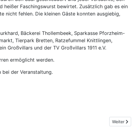
d heißer Faschingswurst bewirtet. Zusätzlich gab es ein
e nicht fehlen. Die kleinen Gäste konnten ausgiebig,
Burkhard, Bäckerei Thollembeek, Sparkasse Pforzheim-
arkt, Tierpark Bretten, Ratzefummel Knittlingen,
ein Großvillars und der TV Großvillars 1911 e.V.
rren ermöglicht werden.
 bei der Veranstaltung.
Next article
Weiter