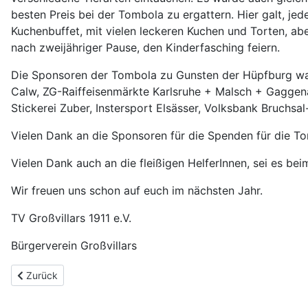
besten Preis bei der Tombola zu ergattern. Hier galt, j
Kuchenbuffet, mit vielen leckeren Kuchen und Torten, ab
nach zweijähriger Pause, den Kinderfasching feiern.
Die Sponsoren der Tombola zu Gunsten der Hüpfburg ware
Calw, ZG-Raiffeisenmärkte Karlsruhe + Malsch + Gaggenau
Stickerei Zuber, Instersport Elsässer, Volksbank Bruchsal-
Vielen Dank an die Sponsoren für die Spenden für die To
Vielen Dank auch an die fleißigen HelferInnen, sei es be
Wir freuen uns schon auf euch im nächsten Jahr.
TV Großvillars 1911 e.V.
Bürgerverein Großvillars
Previous article: Erste Ausfahrt der E-Bike-Gruppe
Zurück