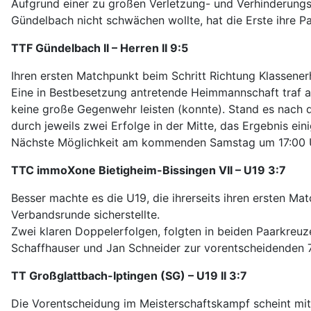
Aufgrund einer zu großen Verletzung- und Verhinderung
Gündelbach nicht schwächen wollte, hat die Erste ihre 
TTF Gündelbach II – Herren II 9:5
Ihren ersten Matchpunkt beim Schritt Richtung Klassenerh
Eine in Bestbesetzung antretende Heimmannschaft traf a
keine große Gegenwehr leisten (konnte). Stand es nach d
durch jeweils zwei Erfolge in der Mitte, das Ergebnis ein
Nächste Möglichkeit am kommenden Samstag um 17:00 U
TTC immoXone Bietigheim-Bissingen VII – U19 3:7
Besser machte es die U19, die ihrerseits ihren ersten M
Verbandsrunde sicherstellte.
Zwei klaren Doppelerfolgen, folgten in beiden Paarkreuz
Schaffhauser und Jan Schneider zur vorentscheidenden 7:2
TT Großglattbach-Iptingen (SG) – U19 II 3:7
Die Vorentscheidung im Meisterschaftskampf scheint mit 