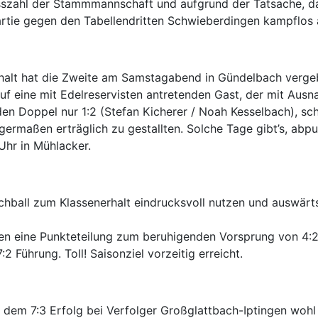
sszahl der Stammmannschaft und aufgrund der Tatsache, da
Partie gegen den Tabellendritten Schwieberdingen kampflo
alt hat die Zweite am Samstagabend in Gündelbach vergeben.
uf eine mit Edelreservisten antretenden Gast, der mit Aus
en Doppel nur 1:2 (Stefan Kicherer / Noah Kesselbach), sc
igermaßen erträglich zu gestallten. Solche Tage gibt’s, abp
hr in Mühlacker.
atchball zum Klassenerhalt eindrucksvoll nutzen und auswär
en eine Punkteteilung zum beruhigenden Vorsprung von 4:2.
 Führung. Toll! Saisonziel vorzeitig erreicht.
dem 7:3 Erfolg bei Verfolger Großglattbach-Iptingen wohl g