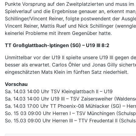
Punkte Vorsprung auf den Zweitplatzierten und muss im l
Spielverlauf und die Ergebnisse genauer an, erkennt ma
Schillinger/Vincent Reiner, folgte postwendent der Ausg
Vincent Reiner, Mattis Ruef und Nick Schillinger (wenng
keinerlei Probleme mit ihrem Gegenüber hatte.
TT Großglattbach-Iptingen (SG) – U19 III 8:2
Unmittelbar vor der U19 II spielte unsere U19 III gegen 
besser als erwartet. Carlos Öhler und Jonas Gilly sicher
eingeschätzten Mats Klein im fünften Satz niederhielt.
Vorschau
Sa. 14.03 14:00 Uhr TSV Kleinglattbach II – U19
Sa. 14.03 14:00 Uhr U19 III – TSV Zaisersweiher (Waldense
Sa. 14.03 17:00 Uhr TT Phoenix-08 Mühlacker (SG) – Herr
So. 15 03 09:00 Uhr Herren I – TSV Münchingen (Schulspo
So. 15.03 09:00 Uhr Herren III – TTV Freudental II (Schuls