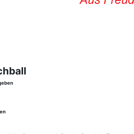
chball
bgeben
gen