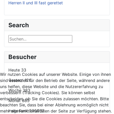
Herren II und III fast gerettet
Search
Suchen...
Besucher
Heute
33
Wir nutzen Cookies auf unserer Website. Einige von ihnen
Gestern
126
sind essenziell für den Betrieb der Seite, während andere
uns helfen, diese Website und die Nutzererfahrung zu
Woche
383
verbessern (Tracking Cookies). Sie können selbst
entscheiden, ob Sie die Cookies zulassen möchten. Bitte
Monat
685
beachten Sie, dass bei einer Ablehnung womöglich nicht
Insgesamt
595933
mehr alle Funktionalitäten der Seite zur Verfügung stehen.